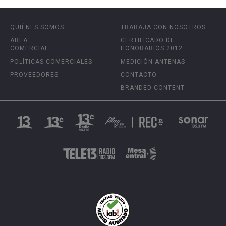
QUIÉNES SOMOS
TRABAJA CON NOSOTROS
ÁREA
CERTIFICADO DE
COMERCIAL
HONORARIOS 2012
POLÍTICAS COMERCIALES
MEDICIÓN ANTENAS
PROVEEDORES
CONTACTO
BRANDED CONTENT