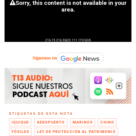
Síguenos en
ETIQUETAS DE ESTA NOTA
IQUIQUE
AEROPUERTO
MARINOS
CHINO
FÓSILES
LEY DE PROTECCIÓN AL PATRIMONIO