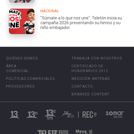
NACIONAL
"Súmate a lo que nos une": Teletón inicia su
campaña 2026 presentando su himno y su
niño embajador
QUIÉNES SOMOS
TRABAJA CON NOSOTROS
ÁREA
CERTIFICADO DE
COMERCIAL
HONORARIOS 2012
POLÍTICAS COMERCIALES
MEDICIÓN ANTENAS
PROVEEDORES
CONTACTO
BRANDED CONTENT