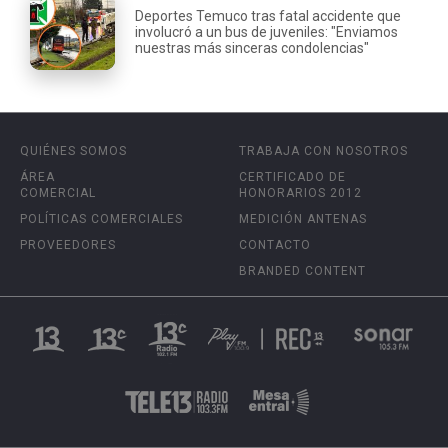
Deportes Temuco tras fatal accidente que
involucró a un bus de juveniles: "Enviamos
nuestras más sinceras condolencias"
QUIÉNES SOMOS
TRABAJA CON NOSOTROS
ÁREA
CERTIFICADO DE
COMERCIAL
HONORARIOS 2012
POLÍTICAS COMERCIALES
MEDICIÓN ANTENAS
PROVEEDORES
CONTACTO
BRANDED CONTENT