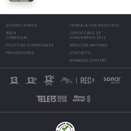
QUIÉNES SOMOS
TRABAJA CON NOSOTROS
ÁREA
CERTIFICADO DE
COMERCIAL
HONORARIOS 2012
POLÍTICAS COMERCIALES
MEDICIÓN ANTENAS
PROVEEDORES
CONTACTO
BRANDED CONTENT