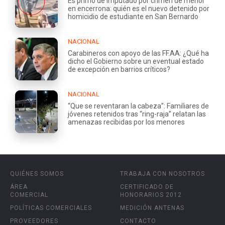
Es primo de imputado por crimen de menor
en encerrona: quién es el nuevo detenido por
homicidio de estudiante en San Bernardo
NACIONAL
Carabineros con apoyo de las FF.AA: ¿Qué ha
dicho el Gobierno sobre un eventual estado
de excepción en barrios críticos?
NACIONAL
“Que se reventaran la cabeza”: Familiares de
jóvenes retenidos tras “ring-raja” relatan las
amenazas recibidas por los menores
QUIÉNES SOMOS
TRABAJA CON NOSOTROS
ÁREA
CERTIFICADO DE
COMERCIAL
HONORARIOS 2012
POLÍTICAS COMERCIALES
MEDICIÓN ANTENAS
PROVEEDORES
CONTACTO