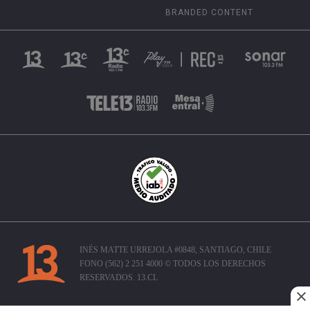
BRANDED CONTENT
INÉS MATTE URREJOLA #0848, SANTIAGO, CHILE
FONO (562) 2 251 4000 © TODOS LOS DERECHOS
RESERVADOS. 13.CL