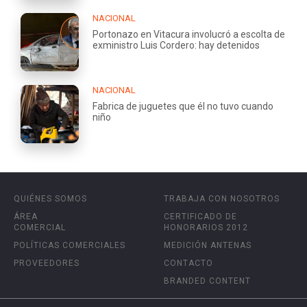
NACIONAL
Portonazo en Vitacura involucró a escolta de
exministro Luis Cordero: hay detenidos
NACIONAL
Fabrica de juguetes que él no tuvo cuando
niño
QUIÉNES SOMOS
TRABAJA CON NOSOTROS
ÁREA
CERTIFICADO DE
COMERCIAL
HONORARIOS 2012
POLÍTICAS COMERCIALES
MEDICIÓN ANTENAS
PROVEEDORES
CONTACTO
BRANDED CONTENT