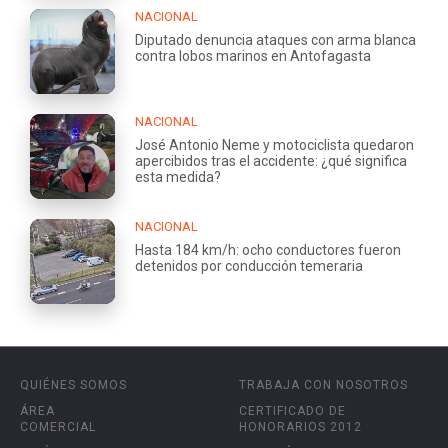
NACIONAL
Diputado denuncia ataques con arma blanca
contra lobos marinos en Antofagasta
NACIONAL
José Antonio Neme y motociclista quedaron
apercibidos tras el accidente: ¿qué significa
esta medida?
NACIONAL
Hasta 184 km/h: ocho conductores fueron
detenidos por conducción temeraria
QUIÉNES SOMOS
TRABAJA CON NOSOTROS
ÁREA
CERTIFICADO DE
COMERCIAL
HONORARIOS 2012