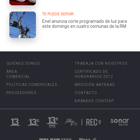
TE PUEDE SERVIR
Enel anuncia corte programado de luz para
este domingo en cuatro comunas de la RM
QUIÉNES SOMOS
TRABAJA CON NOSOTROS
ÁREA
CERTIFICADO DE
COMERCIAL
HONORARIOS 2012
POLÍTICAS COMERCIALES
MEDICIÓN ANTENAS
PROVEEDORES
CONTACTO
BRANDED CONTENT