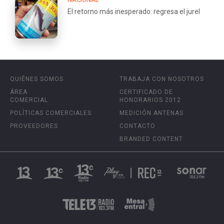
El retorno más inesperado: regresa el jurel
QUIÉNES SOMOS
TRABAJA CON NOSOTROS
ÁREA
CERTIFICADO DE
COMERCIAL
HONORARIOS 2012
POLÍTICAS COMERCIALES
MEDICIÓN ANTENAS
PROVEEDORES
CONTACTO
BRANDED CONTENT