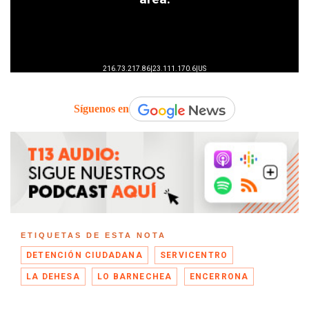
Síguenos en
ETIQUETAS DE ESTA NOTA
DETENCIÓN CIUDADANA
SERVICENTRO
LA DEHESA
LO BARNECHEA
ENCERRONA