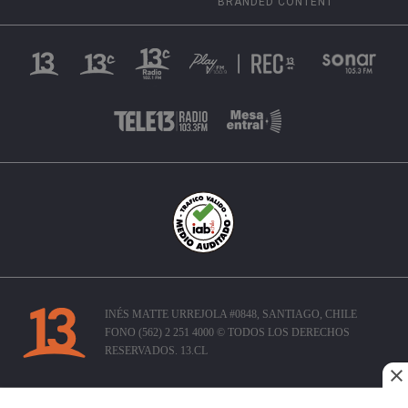
BRANDED CONTENT
INÉS MATTE URREJOLA #0848, SANTIAGO, CHILE
FONO (562) 2 251 4000 © TODOS LOS DERECHOS
RESERVADOS. 13.CL