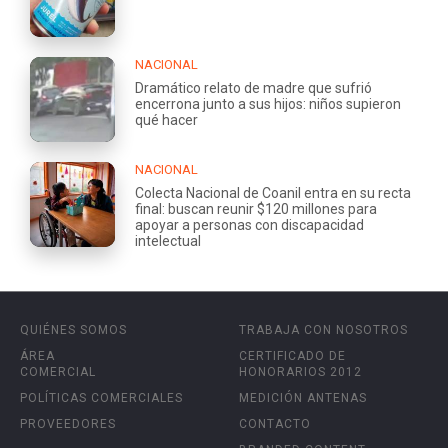
NACIONAL
Dramático relato de madre que sufrió
encerrona junto a sus hijos: niños supieron
qué hacer
NACIONAL
Colecta Nacional de Coanil entra en su recta
final: buscan reunir $120 millones para
apoyar a personas con discapacidad
intelectual
QUIÉNES SOMOS
TRABAJA CON NOSOTROS
ÁREA
CERTIFICADO DE
COMERCIAL
HONORARIOS 2012
POLÍTICAS COMERCIALES
MEDICIÓN ANTENAS
PROVEEDORES
CONTACTO