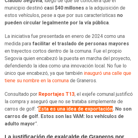
Claudio Segovia
, luego de que se conociera que el
municipio destinó
casi $40 millones
a la adquisición de
estos vehículos, pese a que por sus características
no
pueden circular legalmente por la vía pública
.
La iniciativa fue presentada en enero de 2024 como una
medida para
facilitar el traslado de personas mayores
en trayectos cortos dentro de la comuna. Fue el propio
Segovia quien encabezó la puesta en marcha del proyecto,
defendiendo la idea como una innovación local. No fue lo
único que encabezó, ya que también
inauguró una calle que
tiene su nombre en la comuna
de Graneros.
Consultado por
Reportajes T13
, el exjefe comunal justificó
la compra y aseguró que no se trataba simplemente de
carros de golf: “
Esta es una idea de exportación
. No son
carros de golf. Estos son las VAM: los vehículos de
adulto mayor
”.
La justificación de exalcalde de Graneros por