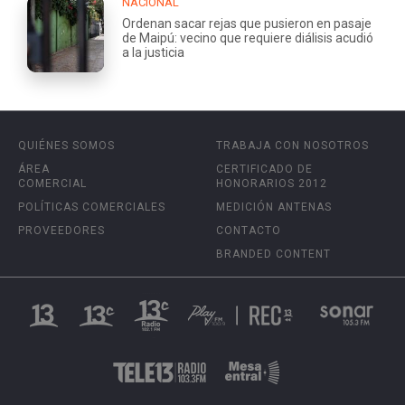
NACIONAL
Ordenan sacar rejas que pusieron en pasaje
de Maipú: vecino que requiere diálisis acudió
a la justicia
QUIÉNES SOMOS
TRABAJA CON NOSOTROS
ÁREA
CERTIFICADO DE
COMERCIAL
HONORARIOS 2012
POLÍTICAS COMERCIALES
MEDICIÓN ANTENAS
PROVEEDORES
CONTACTO
BRANDED CONTENT