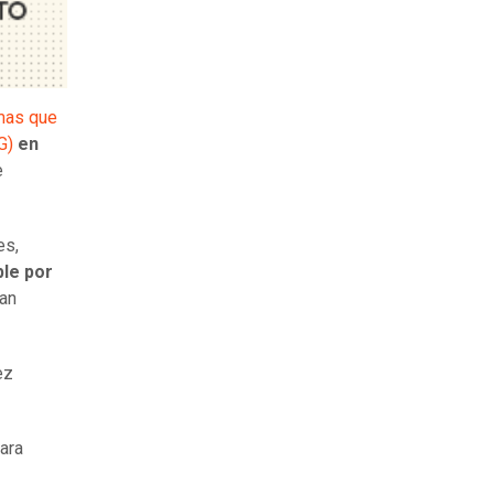
rmas que
G)
en
e
es,
ble por
ían
ez
ara