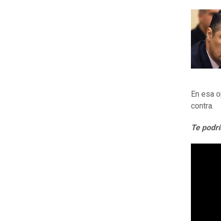
En esa o
contra.
Te podrí