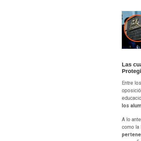
Las cu
Proteg
Entre lo
oposició
educacio
los alu
A lo ante
como la 
pertenen