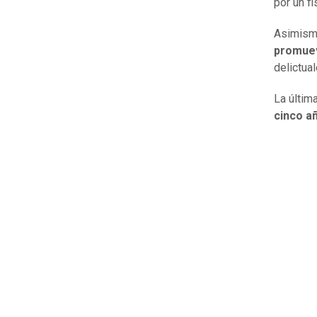
por un fi
Asimismo
promuev
delictual
La últim
cinco a