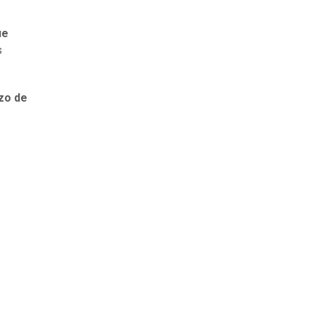
ue
s
azo de