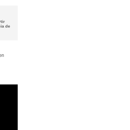
tir
cia de
 en