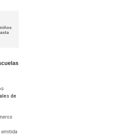
 niños
hasta
scuelas
os
ales de
ineros
 emitida