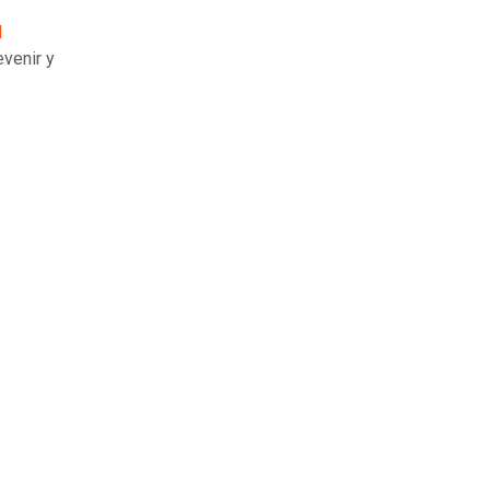
l
evenir y