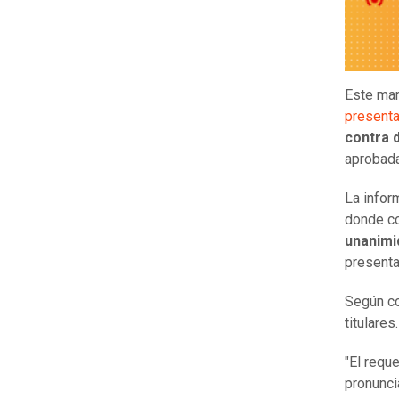
Este ma
presenta
contra 
aprobada
La infor
donde co
unanimi
present
Según co
titulares
"El requ
pronunci