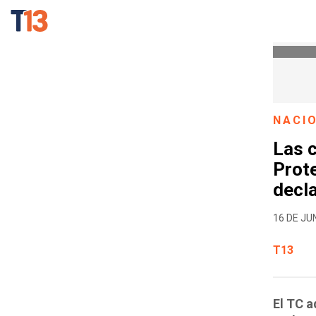
NACI
Las 
Prote
decl
16 DE JUN
T13
El TC a