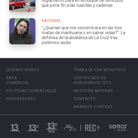
reglamento para el remolque de vehículos
que pone fin a las cuerdas y cadenas
NACIONAL
"¿Querían que me concentrara en las tres
matas de marihuana o en salvar vidas?": La
defensa de la alcaldesa de La Cruz tras
polémico audio
QUIÉNES SOMOS
TRABAJA CON NOSOTROS
ÁREA
CERTIFICADO DE
COMERCIAL
HONORARIOS 2012
POLÍTICAS COMERCIALES
MEDICIÓN ANTENAS
PROVEEDORES
CONTACTO
BRANDED CONTENT