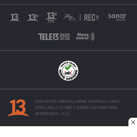
INÉS MATTE URREJOLA #0848, SANTIAGO, CHILE
FONO (562) 2 251 4000 © TODOS LOS DERECHOS
RESERVADOS. 13.CL