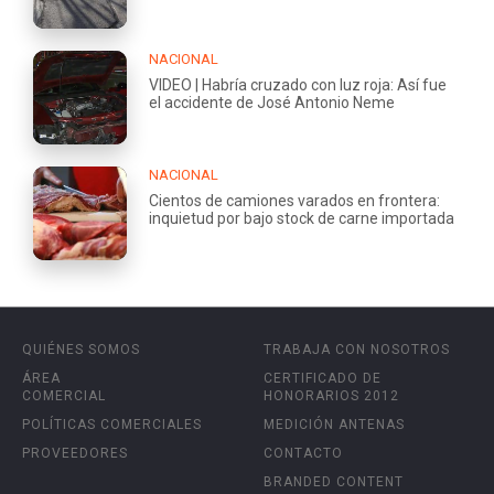
NACIONAL
VIDEO | Habría cruzado con luz roja: Así fue
el accidente de José Antonio Neme
NACIONAL
Cientos de camiones varados en frontera:
inquietud por bajo stock de carne importada
QUIÉNES SOMOS
TRABAJA CON NOSOTROS
ÁREA
CERTIFICADO DE
COMERCIAL
HONORARIOS 2012
POLÍTICAS COMERCIALES
MEDICIÓN ANTENAS
PROVEEDORES
CONTACTO
BRANDED CONTENT