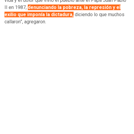
vida y el dolor que vivió el pueblo ante el Papa Juan Pablo
II en 1987,
denunciando la pobreza, la represión y el
exilio que imponía la dictadura,
diciendo lo que muchos
callaron”, agregaron.