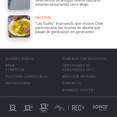
sedimentos de antiguo relleno sanitario
estarían escurriendo cerro abajo
NACIONAL
“Las Guelis”: el proyecto que recorre Chile
para rescatar las recetas de abuela que
pasan de generación en generación
QUIÉNES SOMOS
TRABAJA CON NOSOTROS
ÁREA
CERTIFICADO DE
COMERCIAL
HONORARIOS 2012
POLÍTICAS COMERCIALES
MEDICIÓN ANTENAS
PROVEEDORES
CONTACTO
BRANDED CONTENT