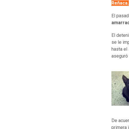
Reñaca.
El pasa
amarrad
El deten
se le im
hasta el 
aseguró 
De acuer
primera 