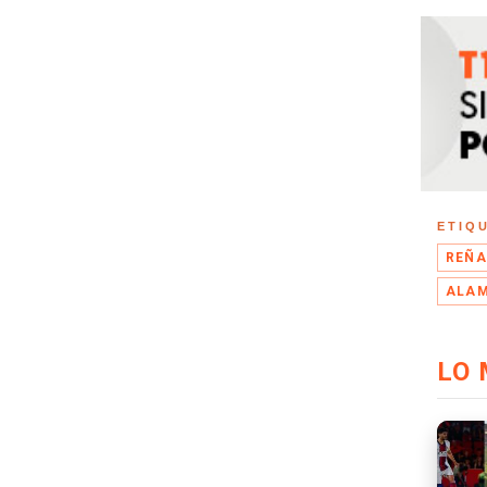
ETIQ
REÑ
ALAM
LO 