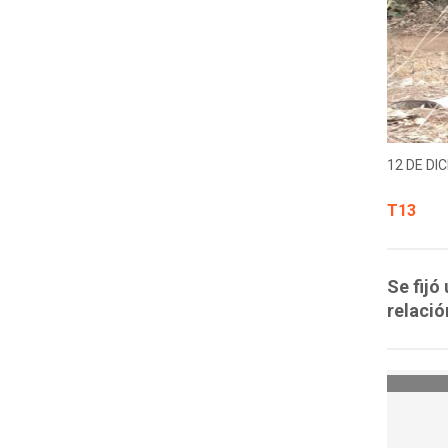
12 DE DIC
T13
Se fijó
relació