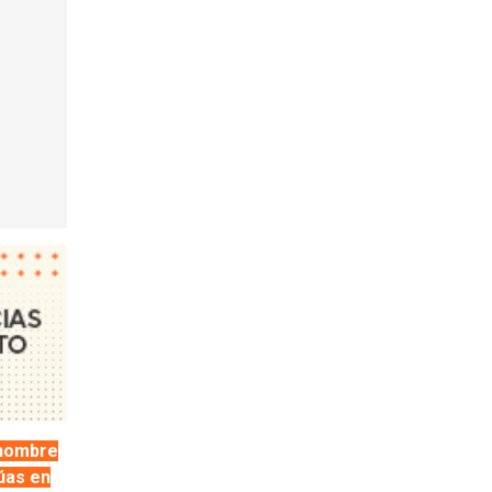
hombre
úas en