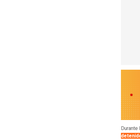
Durante 
detenid