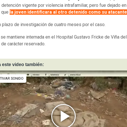
detención vigente por violencia intrafamiliar,​ pero fu
e dejado en 
e que
la joven identificara al otro detenido como su atacante
un plazo de investigación de cuatro meses por el caso.
 se mantiene internada en el Hospital Gustavo Fricke de Viña de
 de carácter reservado.
 este video también: