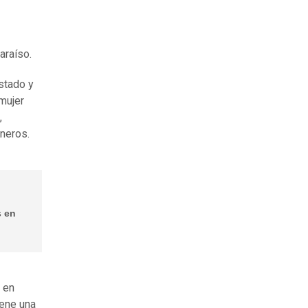
araíso.
estado y
 mujer
,
ineros.
s en
 en
iene una