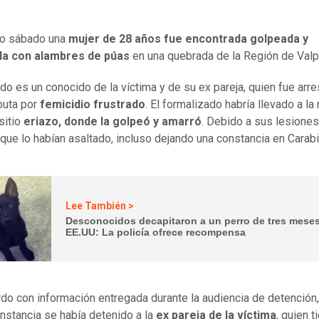
do sábado una
mujer de 28 años fue encontrada golpeada y
a con alambres de púas
en una quebrada de la Región de Valp
ido es un conocido de la víctima y de su ex pareja, quien fue arr
puta por
femicidio frustrado
. El formalizado habría llevado a la
sitio
eriazo, dond
e la golpeó y amarró
. Debido a sus lesiones
que lo habían asaltado, incluso dejando una constancia en Carab
Lee También >
Desconocidos decapitaron a un perro de tres mese
EE.UU: La policía ofrece recompensa
do con información entregada durante la audiencia de detención,
instancia se había detenido a la
ex pareja de la víctima
, quien t