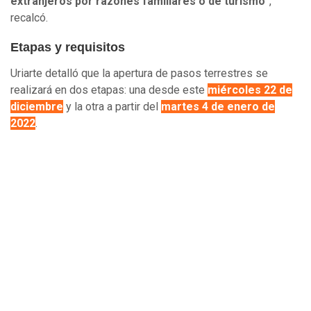
extranjeros por razones familiares o de turismo
”,
recalcó.
Etapas y requisitos
Uriarte detalló que la apertura de pasos terrestres se
realizará en dos etapas: una desde este
miércoles 22 de
diciembre
y la otra a partir del
martes 4 de enero de
2022
.