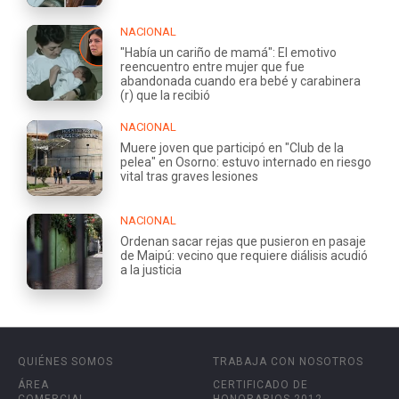
NACIONAL
"Había un cariño de mamá": El emotivo
reencuentro entre mujer que fue
abandonada cuando era bebé y carabinera
(r) que la recibió
NACIONAL
Muere joven que participó en "Club de la
pelea" en Osorno: estuvo internado en riesgo
vital tras graves lesiones
NACIONAL
Ordenan sacar rejas que pusieron en pasaje
de Maipú: vecino que requiere diálisis acudió
a la justicia
QUIÉNES SOMOS
TRABAJA CON NOSOTROS
ÁREA
CERTIFICADO DE
COMERCIAL
HONORARIOS 2012