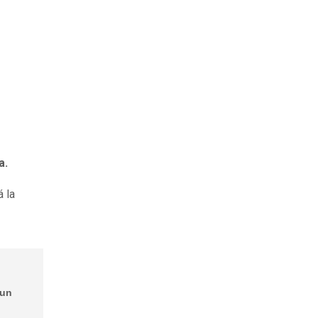
a.
 la
 un