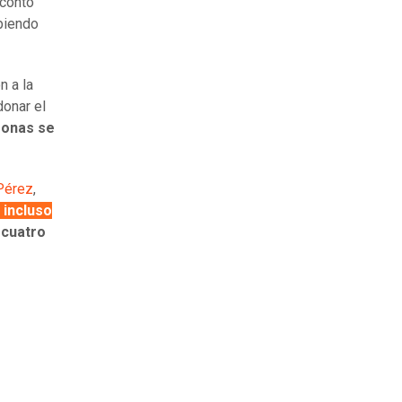
 contó
biendo
n a la
donar el
sonas se
Pérez
,
incluso
 cuatro