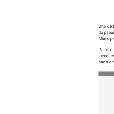
Uno de 
de pseud
Municipa
Por el d
menor e
pago de