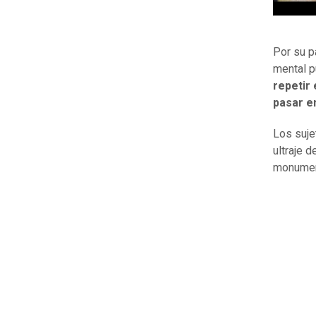
Por su p
mental p
repetir
pasar e
Los suje
ultraje 
monument