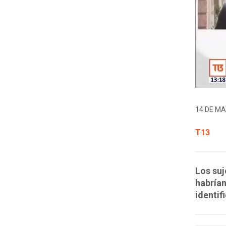
14 DE MA
T13
Los su
habrían
identif