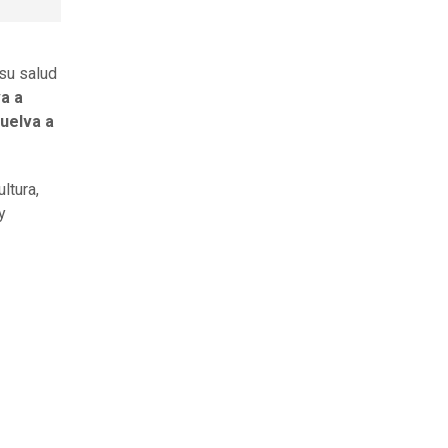
 su salud
a a
uelva a
ultura,
y