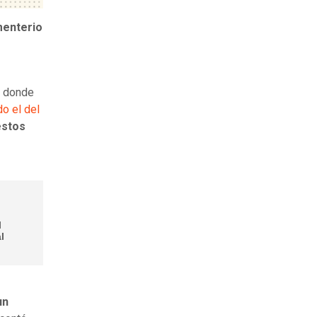
menterio
o donde
o el del
estos
l
l
un