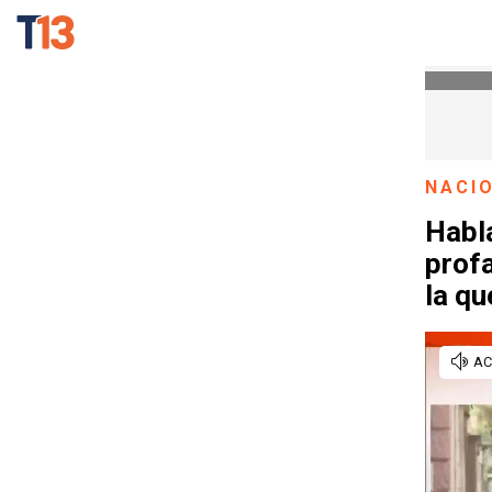
NACI
Habl
prof
la qu