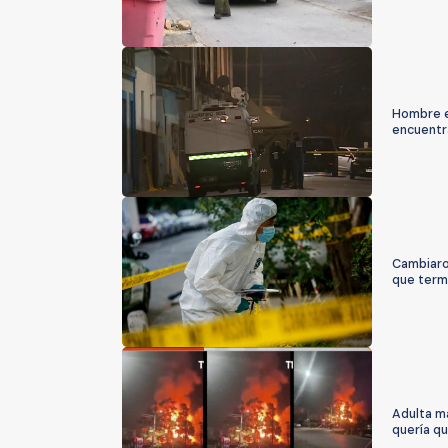
Hombre e
encuentr
Cambiaron
que term
Adulta ma
quería q