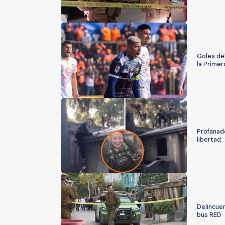
Goles de
la Prime
Profanad
libertad
Delincue
bus RED