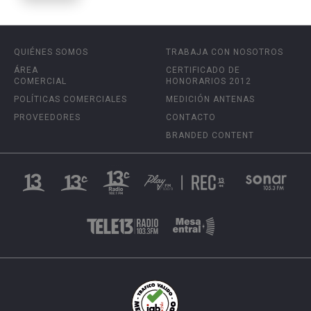
QUIÉNES SOMOS
TRABAJA CON NOSOTROS
ÁREA
CERTIFICADO DE
COMERCIAL
HONORARIOS 2012
POLÍTICAS COMERCIALES
MEDICIÓN ANTENAS
PROVEEDORES
CONTACTO
BRANDED CONTENT