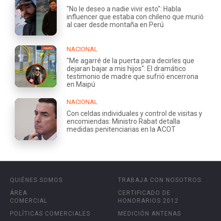
"No le deseo a nadie vivir esto": Habla
influencer que estaba con chileno que murió
al caer desde montaña en Perú
NACIONAL
"Me agarré de la puerta para decirles que
dejaran bajar a mis hijos": El dramático
testimonio de madre que sufrió encerrona
en Maipú
NACIONAL
Con celdas individuales y control de visitas y
encomiendas: Ministro Rabat detalla
medidas penitenciarias en la ACOT
QUIÉNES SOMOS
TRABAJA CON NOSOTROS
ÁREA
CERTIFICADO DE
COMERCIAL
HONORARIOS 2012
POLÍTICAS COMERCIALES
MEDICIÓN ANTENAS