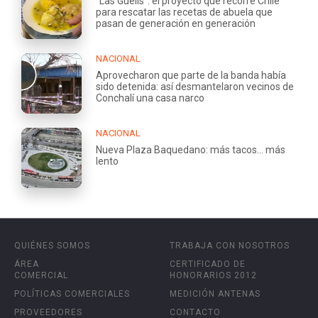
“Las Guelis”: el proyecto que recorre Chile
para rescatar las recetas de abuela que
pasan de generación en generación
NACIONAL
Aprovecharon que parte de la banda había
sido detenida: así desmantelaron vecinos de
Conchalí una casa narco
NACIONAL
Nueva Plaza Baquedano: más tacos... más
lento
QUIÉNES SOMOS
TRABAJA CON NOSOTROS
ÁREA
CERTIFICADO DE
COMERCIAL
HONORARIOS 2012
POLÍTICAS COMERCIALES
MEDICIÓN ANTENAS
PROVEEDORES
CONTACTO