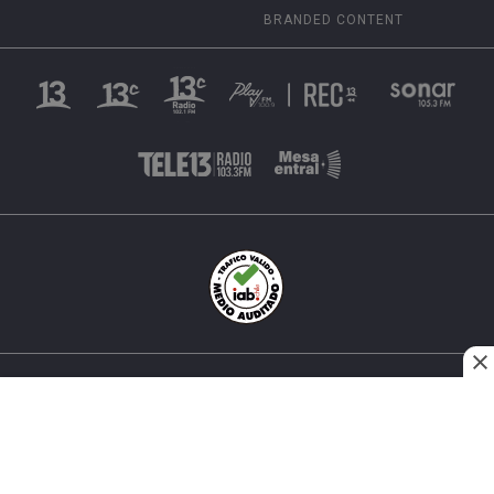
BRANDED CONTENT
INÉS MATTE URREJOLA #0848, SANTIAGO, CHILE
FONO (562) 2 251 4000 © TODOS LOS DERECHOS
RESERVADOS. 13.CL