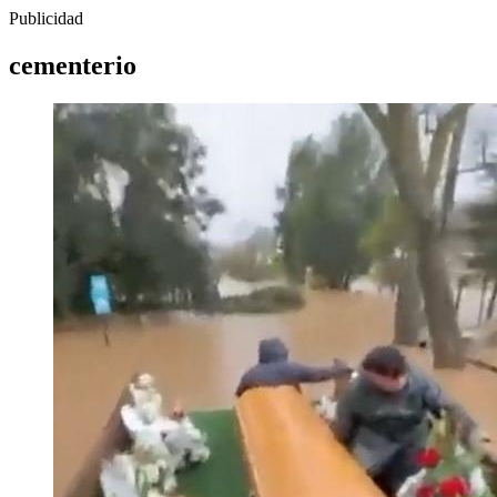
Publicidad
cementerio