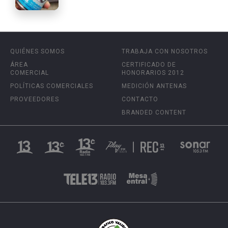
QUIÉNES SOMOS
TRABAJA CON NOSOTROS
ÁREA
CERTIFICADO DE
COMERCIAL
HONORARIOS 2012
POLÍTICAS COMERCIALES
MEDICIÓN ANTENAS
PROVEEDORES
CONTACTO
BRANDED CONTENT