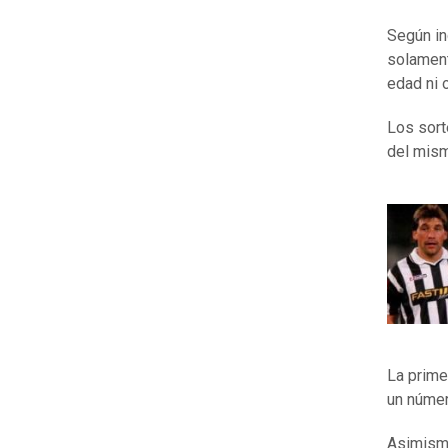
Según in
solament
edad ni 
Los sort
del mis
La prime
un núme
Asimismo