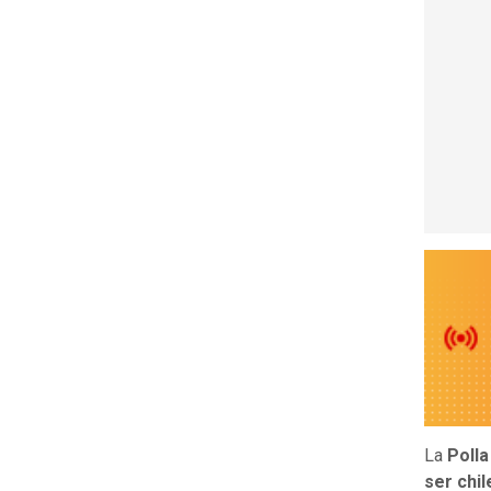
La
Polla
ser chil