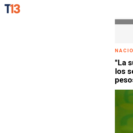
NACI
"La s
los s
peso