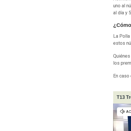
uno al n
al día y
¿Cómo
La Polla
estos n
Quiénes 
los prem
En caso 
T13 T