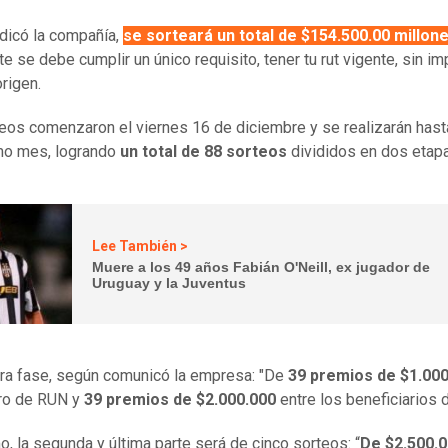
dicó la compañía,
se sorteará un total de $154.500.00 millon
e se debe cumplir un único requisito, tener tu rut vigente, sin imp
origen.
eos comenzaron el viernes 16 de diciembre y se realizarán hast
mo mes, logrando
un total de 88 sorteos
divididos en dos etap
Lee También >
Muere a los 49 años Fabián O'Neill, ex jugador de
Uruguay y la Juventus
ra fase, según comunicó la empresa: "De
39 premios de $1.000
ro de RUN y
39 premios de $2.000.000
entre los beneficiarios d
, la segunda y última parte será de cinco sorteos: “
De $2.500.