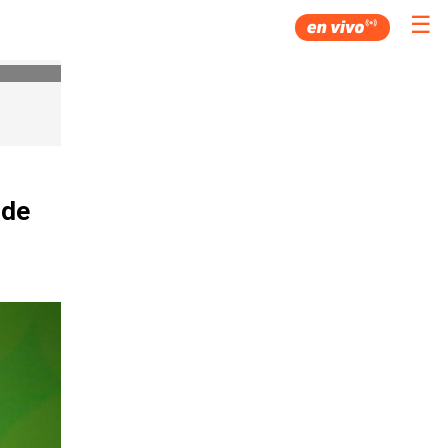
☰
 de