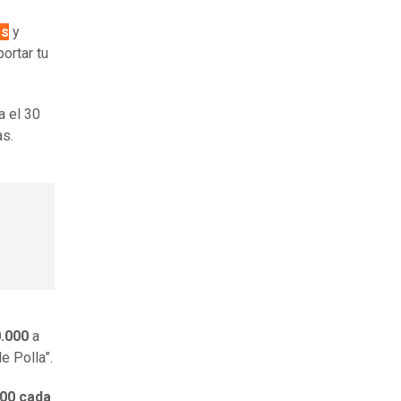
es
y
ortar tu
a el 30
as.
.000
a
e Polla”.
000 cada