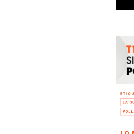
ETIQ
LA S
POLL
LO 