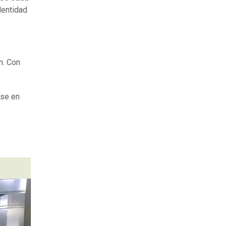
dentidad
n. Con
rse en