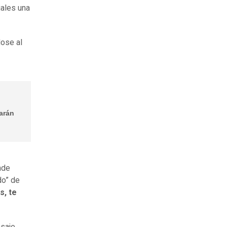
iales una
dose al
zarán
nde
do” de
s, te
nsaje