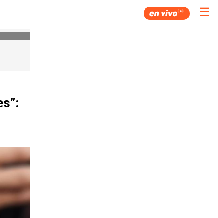
☰
es”: