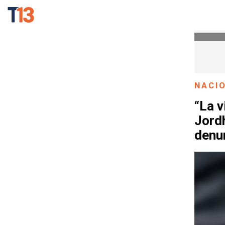
NACI
“La 
Jord
denun