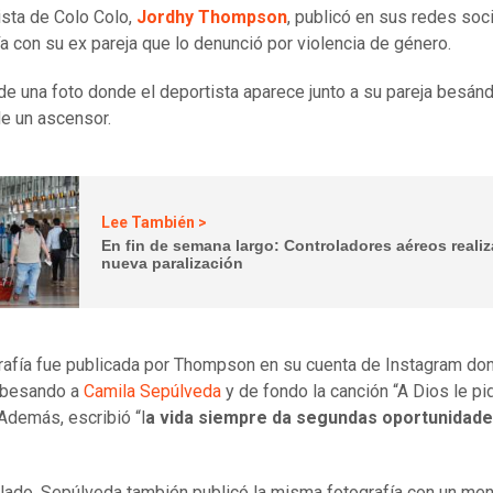
lista de Colo Colo,
Jordhy Thompson
, publicó en sus redes soc
ía con su ex pareja que lo denunció por violencia de género.
 de una foto donde el deportista aparece junto a su pareja besán
 de un ascensor.
Lee También >
En fin de semana largo: Controladores aéreos reali
nueva paralización
rafía fue publicada por Thompson en su cuenta de Instagram do
 besando a
Camila Sepúlveda
y de fondo la canción “A Dios le pi
Además, escribió “l
a vida siempre da segundas oportunidade
 lado, Sepúlveda también publicó la misma fotografía con un me