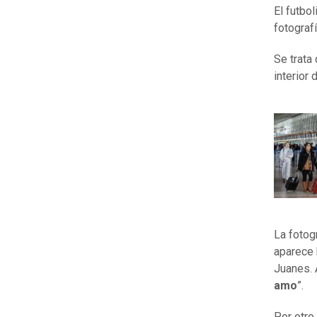
El futbo
fotograf
Se trata
interior
La fotog
aparece
Juanes. 
amo
”.
Por otro