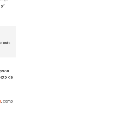
mo
”.
o este
pson
exto de
s
, como