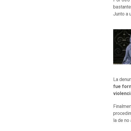
bastante 
Junto a 
La denun
fue for
violenci
Finalmen
procedi
la de no