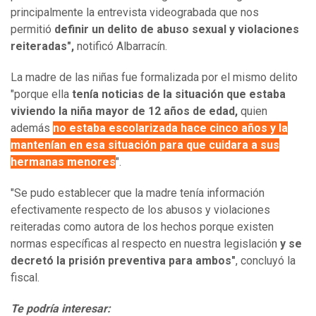
principalmente la entrevista videograbada que nos
permitió
definir un delito de abuso sexual y violaciones
reiteradas",
notificó Albarracín.
La madre de las niñas fue formalizada por el mismo delito
"porque ella
tenía noticias de la situación que estaba
viviendo la niña mayor de 12 años de edad,
quien
además
no estaba escolarizada hace cinco años y la
mantenían en esa situación para que cuidara a sus
hermanas menores
".
"Se pudo establecer que la madre tenía información
efectivamente respecto de los abusos y violaciones
reiteradas como autora de los hechos porque existen
normas específicas al respecto en nuestra legislación
y se
decretó la prisión preventiva para ambos"
, concluyó la
fiscal.
Te podría interesar: