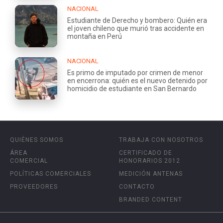
NACIONAL
Estudiante de Derecho y bombero: Quién era
el joven chileno que murió tras accidente en
montaña en Perú
NACIONAL
Es primo de imputado por crimen de menor
en encerrona: quién es el nuevo detenido por
homicidio de estudiante en San Bernardo
QUIÉNES SOMOS
TRABAJA CON NOSOTROS
ÁREA
CERTIFICADO DE
COMERCIAL
HONORARIOS 2012
POLÍTICAS COMERCIALES
MEDICIÓN ANTENAS
PROVEEDORES
CONTACTO
BRANDED CONTENT