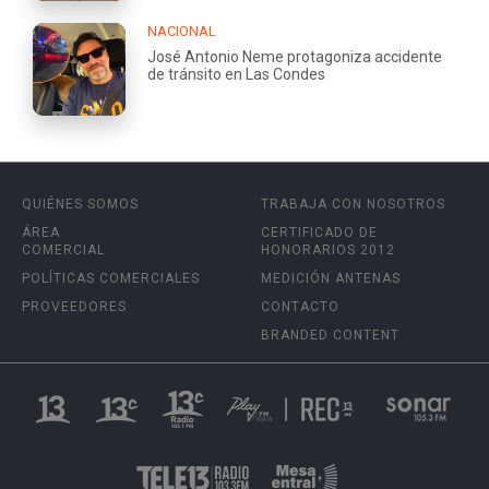
NACIONAL
José Antonio Neme protagoniza accidente
de tránsito en Las Condes
QUIÉNES SOMOS
TRABAJA CON NOSOTROS
ÁREA
CERTIFICADO DE
COMERCIAL
HONORARIOS 2012
POLÍTICAS COMERCIALES
MEDICIÓN ANTENAS
PROVEEDORES
CONTACTO
BRANDED CONTENT