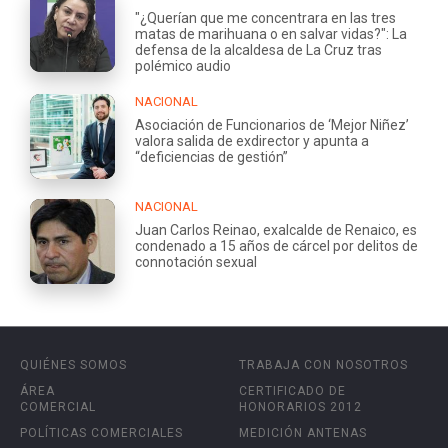
"¿Querían que me concentrara en las tres
matas de marihuana o en salvar vidas?": La
defensa de la alcaldesa de La Cruz tras
polémico audio
NACIONAL
Asociación de Funcionarios de ‘Mejor Niñez’
valora salida de exdirector y apunta a
“deficiencias de gestión”
NACIONAL
Juan Carlos Reinao, exalcalde de Renaico, es
condenado a 15 años de cárcel por delitos de
connotación sexual
QUIÉNES SOMOS
TRABAJA CON NOSOTROS
ÁREA
CERTIFICADO DE
COMERCIAL
HONORARIOS 2012
POLÍTICAS COMERCIALES
MEDICIÓN ANTENAS