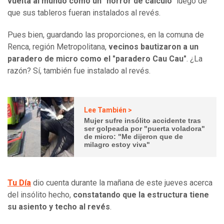
vuelta al mundo como un "horror de cálculo"
luego de
que sus tableros fueran instalados al revés.
Pues bien, guardando las proporciones, en la comuna de
Renca, región Metropolitana,
vecinos bautizaron a un
paradero de micro como el "paradero Cau Cau"
. ¿La
razón? Sí, también fue instalado al revés.
Lee También >
Mujer sufre insólito accidente tras
ser golpeada por "puerta voladora"
de micro: "Me dijeron que de
milagro estoy viva"
Tu Día
dio cuenta durante la mañana de este jueves acerca
del insólito hecho,
constatando que la estructura tiene
su asiento y techo al revés
.