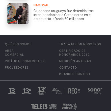
NACIONAL
Ciudadano uruguayo fue detenido tras
intentar sobornar a Carabineros en el
aeropuerto: ofreció 60 mil pesos
QUIÉNES SOMOS
TRABAJA CON NOSOTROS
ÁREA
CERTIFICADO DE
COMERCIAL
HONORARIOS 2012
POLÍTICAS COMERCIALES
MEDICIÓN ANTENAS
PROVEEDORES
CONTACTO
BRANDED CONTENT