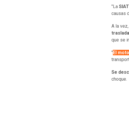
"La
SIA
causas d
A la vez
traslad
que se i
"
El moto
transpor
Se desc
choque.