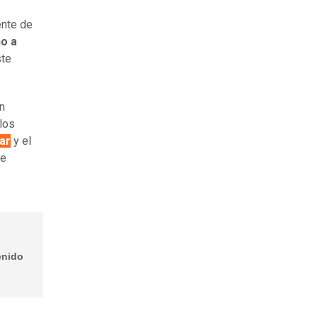
ente de
o a
te
un
los
gar
y el
se
enido