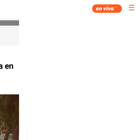
☰
a en