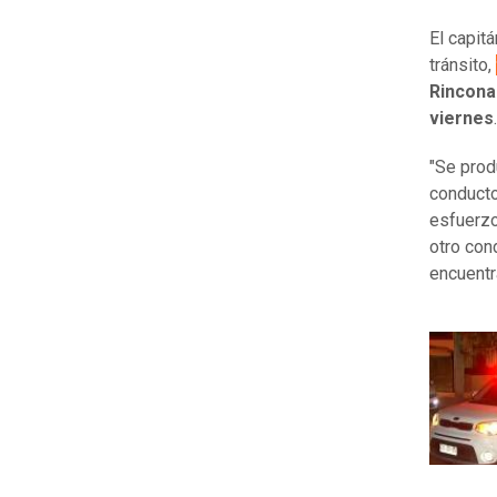
El capit
tránsito,
Rincona
viernes
.
"Se prod
conducto
esfuerzo
otro con
encuentr