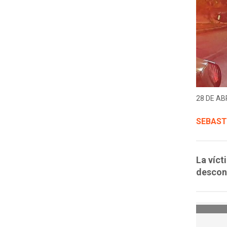
28 DE ABR
SEBAST
La víct
descon