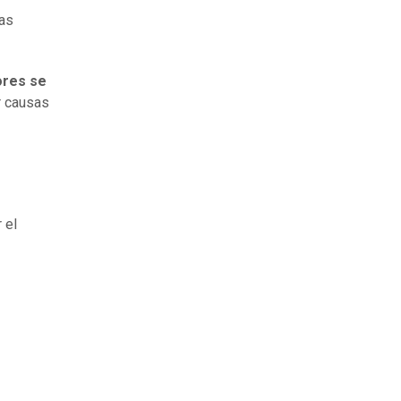
las
res se
r causas
 el