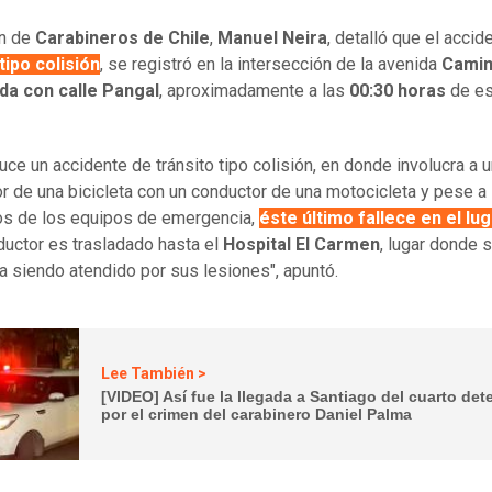
án de
Carabineros de Chile
,
Manuel Neira
, detalló que el accid
tipo colisión
, se registró en la intersección de la avenida
Camin
da con calle Pangal
, aproximadamente a las
00:30 horas
de es
uce un accidente de tránsito tipo colisión, en donde involucra a 
r de una bicicleta con un conductor de una motocicleta y pese a 
s de los equipos de emergencia,
éste último fallece en el lu
ductor es trasladado hasta el
Hospital El Carmen
, lugar donde 
a siendo atendido por sus lesiones", apuntó.
Lee También >
[VIDEO] Así fue la llegada a Santiago del cuarto det
por el crimen del carabinero Daniel Palma