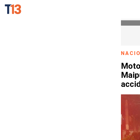
NACI
Motoc
Maip
acci