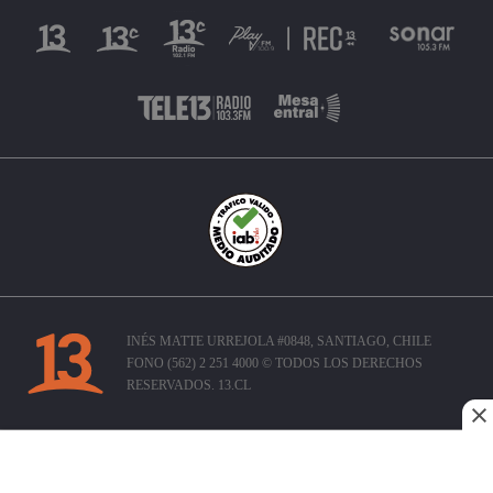
INÉS MATTE URREJOLA #0848, SANTIAGO, CHILE
FONO (562) 2 251 4000 © TODOS LOS DERECHOS
RESERVADOS. 13.CL