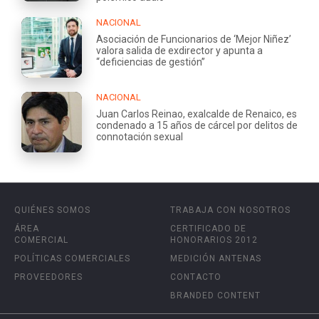
NACIONAL
Asociación de Funcionarios de ‘Mejor Niñez’
valora salida de exdirector y apunta a
“deficiencias de gestión”
NACIONAL
Juan Carlos Reinao, exalcalde de Renaico, es
condenado a 15 años de cárcel por delitos de
connotación sexual
QUIÉNES SOMOS
TRABAJA CON NOSOTROS
ÁREA
CERTIFICADO DE
COMERCIAL
HONORARIOS 2012
POLÍTICAS COMERCIALES
MEDICIÓN ANTENAS
PROVEEDORES
CONTACTO
BRANDED CONTENT