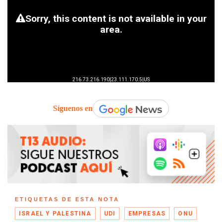
Síguenos en
ETIQUETAS DE ESTA NOTA
ISRAEL Y PALESTINA
UDI
EMPRESAS
ONU