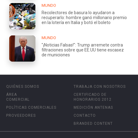
MUNDO
Recolectores de basura lo ayudaron a
recuperarlo: hombre ganó millonario premio
en la lotería en Italia y botó el boleto
MUNDO
"¡Noticias Falsas!": Trump arremete contra
filtraciones sobre que EE.UU tiene escasez
de municiones
QUIÉNES SOMOS
TRABAJA CON NOSOTROS
ÁREA
CERTIFICADO DE
COMERCIAL
HONORARIOS 2012
POLÍTICAS COMERCIALES
MEDICIÓN ANTENAS
PROVEEDORES
CONTACTO
BRANDED CONTENT