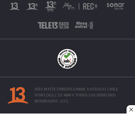
INÉS MATTE URREJOLA #0848, SANTIAGO, CHILE
FONO (562) 2 251 4000 © TODOS LOS DERECHOS
RESERVADOS. 13.CL