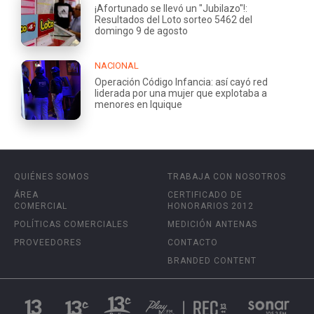
¡Afortunado se llevó un "Jubilazo"!:
Resultados del Loto sorteo 5462 del
domingo 9 de agosto
NACIONAL
Operación Código Infancia: así cayó red
liderada por una mujer que explotaba a
menores en Iquique
QUIÉNES SOMOS
TRABAJA CON NOSOTROS
ÁREA
CERTIFICADO DE
COMERCIAL
HONORARIOS 2012
POLÍTICAS COMERCIALES
MEDICIÓN ANTENAS
PROVEEDORES
CONTACTO
BRANDED CONTENT