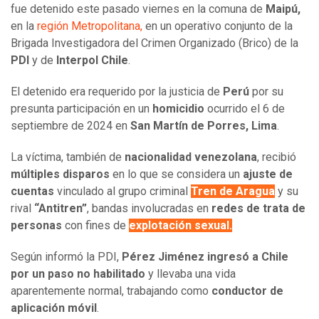
fue detenido este pasado viernes en la comuna de
Maipú,
en la
región Metropolitana,
en un operativo conjunto de la
Brigada Investigadora del Crimen Organizado (Brico) de la
PDI
y de
Interpol Chile
.
El detenido era requerido por la justicia de
Perú
por su
presunta participación en un
homicidio
ocurrido el 6 de
septiembre de 2024 en
San Martín de Porres, Lima
.
La víctima, también de
nacionalidad venezolana
, recibió
múltiples disparos
en lo que se considera un
ajuste de
cuentas
vinculado al grupo criminal
Tren de Aragua
y su
rival
“Antitren”
, bandas involucradas en
redes de trata de
personas
con fines de
explotación sexual.
Según informó la PDI,
Pérez Jiménez ingresó a Chile
por un paso no habilitado
y llevaba una vida
aparentemente normal, trabajando como
conductor de
aplicación móvil
.