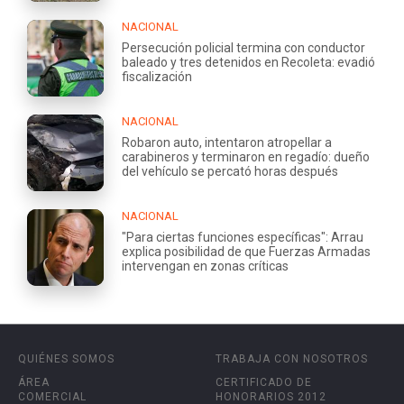
NACIONAL
Persecución policial termina con conductor
baleado y tres detenidos en Recoleta: evadió
fiscalización
NACIONAL
Robaron auto, intentaron atropellar a
carabineros y terminaron en regadío: dueño
del vehículo se percató horas después
NACIONAL
"Para ciertas funciones específicas": Arrau
explica posibilidad de que Fuerzas Armadas
intervengan en zonas críticas
QUIÉNES SOMOS
TRABAJA CON NOSOTROS
ÁREA
CERTIFICADO DE
COMERCIAL
HONORARIOS 2012