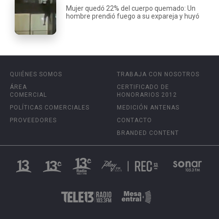
Mujer quedó 22% del cuerpo quemado: Un
hombre prendió fuego a su expareja y huyó
QUIÉNES SOMOS
TRABAJA CON NOSOTROS
ÁREA
CERTIFICADO DE
COMERCIAL
HONORARIOS 2012
POLÍTICAS COMERCIALES
MEDICIÓN ANTENAS
PROVEEDORES
CONTACTO
BRANDED CONTENT