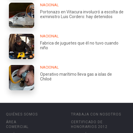
NACIONAL
Portonazo en Vitacura involucró a escolta de
exministro Luis Cordero: hay detenidos
NACIONAL
Fabrica de juguetes que él no tuvo cuando
niño
NACIONAL
Operativo marítimo lleva gas a islas de
Chiloé
QUIÉNES SOMOS
TRABAJA CON NOSOTROS
ÁREA
CERTIFICADO DE
COMERCIAL
HONORARIOS 2012