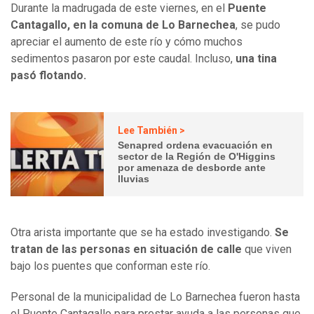
Durante la madrugada de este viernes, en el
Puente
Cantagallo, en la comuna de Lo Barnechea
, se pudo
apreciar el aumento de este río y cómo muchos
sedimentos pasaron por este caudal. Incluso,
una tina
pasó flotando.
Lee También >
Senapred ordena evacuación en
sector de la Región de O'Higgins
por amenaza de desborde ante
lluvias
Otra arista importante que se ha estado investigando.
Se
tratan de las personas en situación de calle
que viven
bajo los puentes que conforman este río.
Personal de la municipalidad de Lo Barnechea fueron hasta
el Puente Cantagallo para prestar ayuda a las personas que