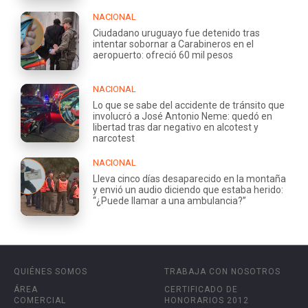
NACIONAL
Ciudadano uruguayo fue detenido tras
intentar sobornar a Carabineros en el
aeropuerto: ofreció 60 mil pesos
NACIONAL
Lo que se sabe del accidente de tránsito que
involucró a José Antonio Neme: quedó en
libertad tras dar negativo en alcotest y
narcotest
NACIONAL
Lleva cinco días desaparecido en la montaña
y envió un audio diciendo que estaba herido:
“¿Puede llamar a una ambulancia?”
QUIÉNES SOMOS
TRABAJA CON NOSOTROS
ÁREA
CERTIFICADO DE
COMERCIAL
HONORARIOS 2012