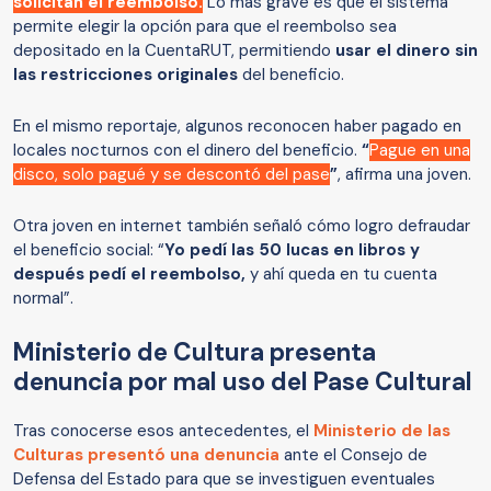
solicitan el reembolso.
Lo más grave es que el sistema
permite elegir la opción para que el reembolso sea
depositado en la CuentaRUT, permitiendo
usar el dinero sin
las restricciones originales
del beneficio.
En el mismo reportaje, algunos reconocen haber pagado en
locales nocturnos con el dinero del beneficio.
“
Pague en una
disco, solo pagué y se descontó del pase
”
, afirma una joven.
Otra joven en internet también señaló cómo logro defraudar
el beneficio social: “
Yo pedí las 50 lucas en libros y
después pedí el reembolso,
y ahí queda en tu cuenta
normal”.
Ministerio de Cultura presenta
denuncia por mal uso del Pase Cultural
Tras conocerse esos antecedentes, el
Ministerio de las
Culturas presentó una denuncia
ante el Consejo de
Defensa del Estado para que se investiguen eventuales