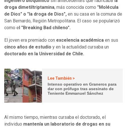
ingeniero bioquímico
sin antecedentes que fabricaba l
a
droga dimetiltriptamina
, más conocida como
"Molécula
de Dios" o "la droga de Dios",
en su casa en la comuna de
San Bernardo, Región Metropolitana. El caso se popularizó
como e
l "Breaking Bad chileno".
El joven era premiado con
excelencia académica
en sus
cinco años de estudio
y en la actualidad cursaba un
doctorado en la Universidad de Chile.
Lee También >
Intenso operativo en Graneros para
dar con prófugo tras asesinato de
Teniente Emmanuel Sánchez
Al mismo tiempo, mientras cursaba el doctorado, el
individuo
mantenía un laboratorio de drogas en su