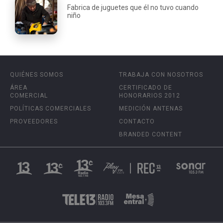
Fabrica de juguetes que él no tuvo cuando
niño
QUIÉNES SOMOS
TRABAJA CON NOSOTROS
ÁREA
CERTIFICADO DE
COMERCIAL
HONORARIOS 2012
POLÍTICAS COMERCIALES
MEDICIÓN ANTENAS
PROVEEDORES
CONTACTO
BRANDED CONTENT