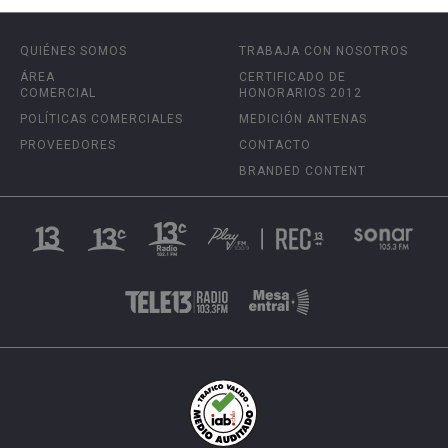
QUIÉNES SOMOS
TRABAJA CON NOSOTROS
ÁREA
CERTIFICADO DE
COMERCIAL
HONORARIOS 2012
POLÍTICAS COMERCIALES
MEDICIÓN ANTENAS
PROVEEDORES
CONTACTO
BRANDED CONTENT