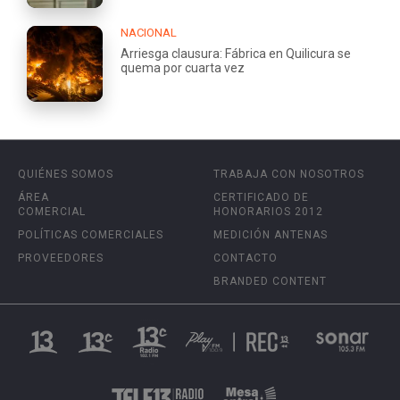
NACIONAL
Arriesga clausura: Fábrica en Quilicura se
quema por cuarta vez
QUIÉNES SOMOS
TRABAJA CON NOSOTROS
ÁREA
CERTIFICADO DE
COMERCIAL
HONORARIOS 2012
POLÍTICAS COMERCIALES
MEDICIÓN ANTENAS
PROVEEDORES
CONTACTO
BRANDED CONTENT