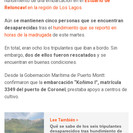
hundimiento de una embarcación en el
Estuario de
Reloncaví
en la región de Los Lagos
.
Aún
se mantienen cinco personas que se encuentran
desaparecidas
tras el
hundimiento que se reportó en
horas de la madrugada
de este martes.
En total, eran ocho los tripulantes que iban a bordo. Sin
embargo,
dos de ellos fueron rescatados
y se
encuentran en buenas condiciones.
Desde la Gobernación Marítima de Puerto Montt
confirmaron que la
embarcación “Koñimo I”, matrícula
3349 del puerto de Coronel
, prestaba apoyo a centros de
cultivo.
Lee También >
Qué se sabe de los seis tripulantes
desaparecidos tras hundimiento de