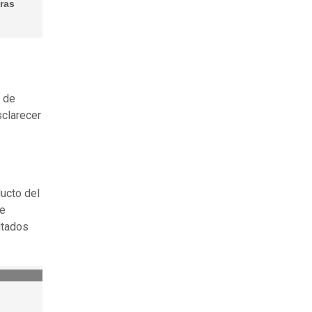
ras
a de
sclarecer
ducto del
de
ltados