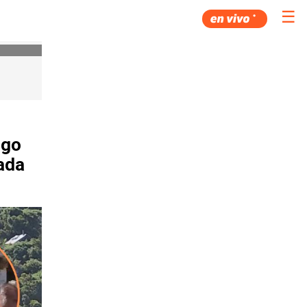
☰
rgo
ada