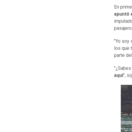
En prime
apuntó e
imputado
pasajero
"Yo soy 
los que 
parte de
"¿Sabes 
aquí
", s