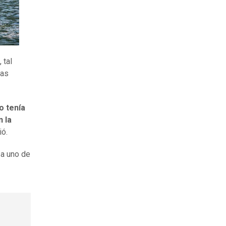
, tal
las
No tenía
 la
ió.
 a uno de