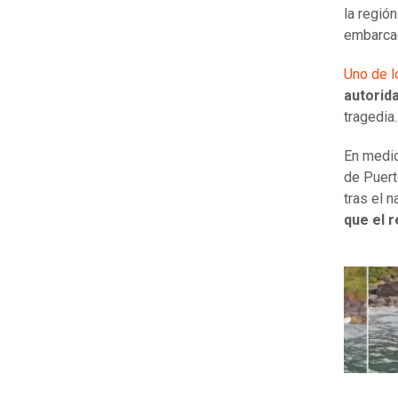
la regió
embarcac
Uno de l
autorid
tragedia
En medio
de Puert
tras el n
que el 