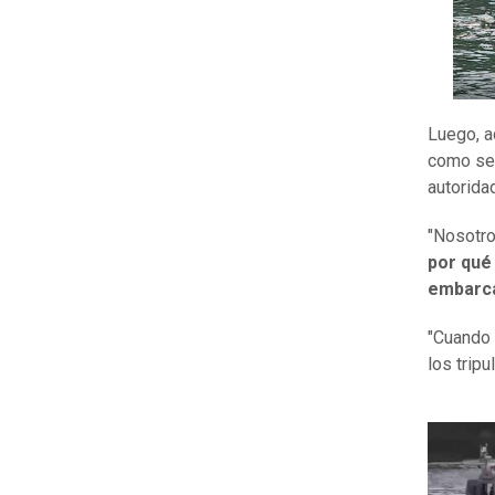
Luego, a
como señ
autorida
"Nosotro
por qué
embarca
"Cuando 
los tripu