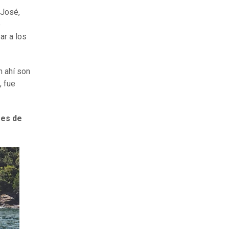
 José,
e
ar a los
n ahí son
", fue
res de