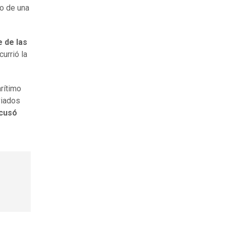
io de una
e de las
urrió la
rítimo
viados
acusó