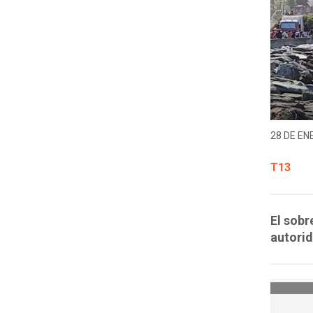
28 DE EN
T13
El sobr
autorid