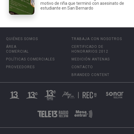
motivo de riña que terminó con asesinato de
estudiante en San Bernardo
QUIÉNES SOMOS
TRABAJA CON NOSOTROS
ÁREA
CERTIFICADO DE
COMERCIAL
HONORARIOS 2012
POLÍTICAS COMERCIALES
MEDICIÓN ANTENAS
PROVEEDORES
CONTACTO
BRANDED CONTENT