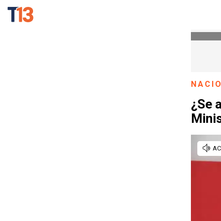
NACI
¿Se a
Minis