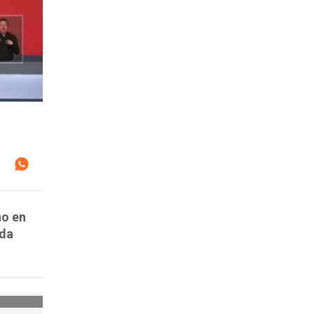
no en
ada