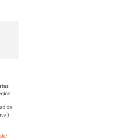
ntas
egión.
dad de
nsal)
olar