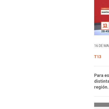
16 DE MA
T13
Para es
distint
región.