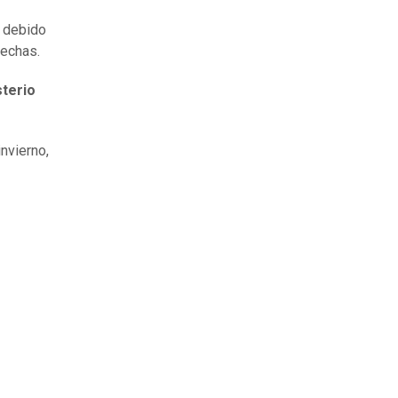
 debido
fechas.
sterio
nvierno,