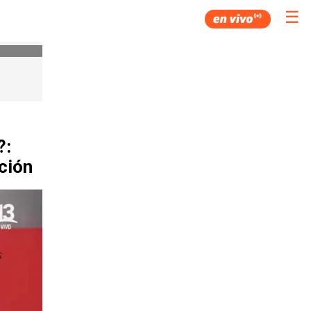
☰
?:
pción