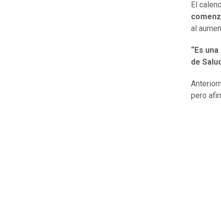
El calen
comenzar
al aume
“Es una
de Salu
Anterior
pero afi